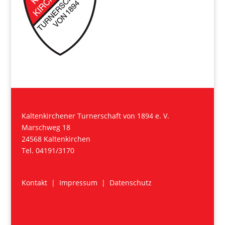
Kaltenkirchener Turnerschaft von 1894 e. V.
Marschweg 18
24568 Kaltenkirchen
Tel. 04191/3170
Kontakt
|
Impressum
|
Datenschutz