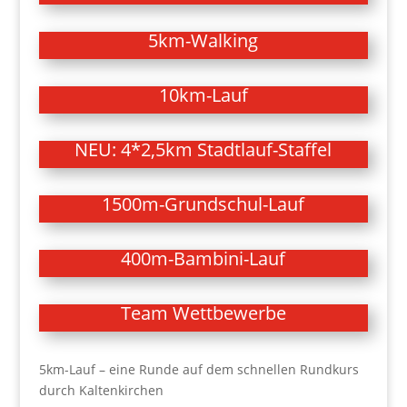
5km-Walking
10km-Lauf
NEU: 4*2,5km Stadtlauf-Staffel
1500m-Grundschul-Lauf
400m-Bambini-Lauf
Team Wettbewerbe
5km-Lauf – eine Runde auf dem schnellen Rundkurs
durch Kaltenkirchen